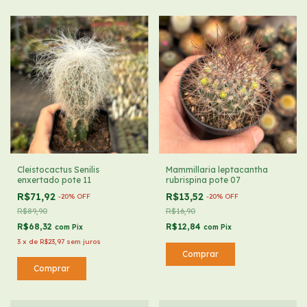
Cleistocactus Senilis
Mammillaria leptacantha
enxertado pote 11
rubrispina pote 07
R$71,92
R$13,52
-
20
%
OFF
-
20
%
OFF
R$89,90
R$16,90
R$68,32
R$12,84
com
Pix
com
Pix
3
x
de
R$23,97
sem juros