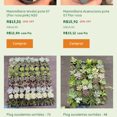
Mammillaria Wodsii pote 07
Mammillaria Acenscionis pote
(Flor rosa pink) N20
07 Flor rosa
R$13,52
R$15,92
-
20
%
OFF
-
20
%
OFF
R$16,90
R$19,90
R$12,84
R$15,12
com
Pix
com
Pix
Plug suculentas sortidas - 72
Plug suculentas sortidas - 48