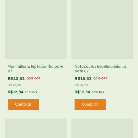
Mammillaria leptacantha pote
Notocactus uebelmannianus
07
pote 07
R$13,52
R$13,52
-
20
%
OFF
-
20
%
OFF
R$16,90
R$16,90
R$12,84
R$12,84
com
Pix
com
Pix