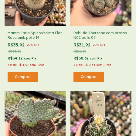
Mammillaria Spinosissima Flor
Rebutia Theresae com brotos
Rosa pink pote 14
N02 pote 07
R$35,92
R$31,92
-
20
%
OFF
-
20
%
OFF
R$44,90
R$39,90
R$34,12
R$30,32
com
Pix
com
Pix
3
x
de
R$11,97
sem juros
3
x
de
R$10,64
sem juros