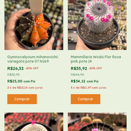
Gymnocalycium mihanovichii
Mammillaria Wodsi Flor Rosa
variegata pote 07 N169
pink pote 14
R$26,32
R$35,92
-
20
%
OFF
-
20
%
OFF
R$32,90
R$44,90
R$25,00
R$34,12
com
Pix
com
Pix
2
x
de
R$13,16
sem juros
3
x
de
R$11,97
sem juros