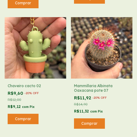
Chaveiro cacto 02
Mammillaria Albinata
Oaxacana pote 07
R$9,60
-
20
%
OFF
R$11,92
-
20
%
OFF
R$12,00
R$14,90
R$9,12
com
Pix
R$11,32
com
Pix