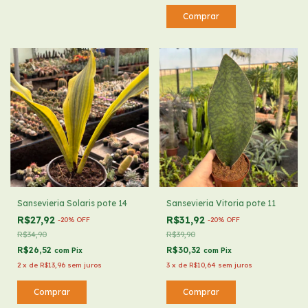
Sansevieria Solaris pote 14
Sansevieria Vitoria pote 11
R$27,92
R$31,92
-
20
%
OFF
-
20
%
OFF
R$34,90
R$39,90
R$26,52
R$30,32
com
Pix
com
Pix
2
x
de
R$13,96
sem juros
3
x
de
R$10,64
sem juros