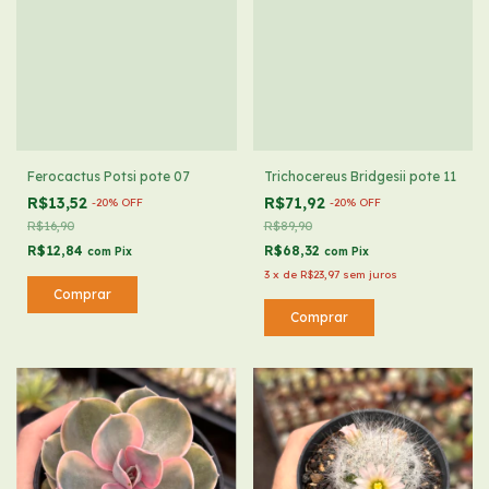
Ferocactus Potsi pote 07
Trichocereus Bridgesii pote 11
R$13,52
R$71,92
-
20
%
OFF
-
20
%
OFF
R$16,90
R$89,90
R$12,84
R$68,32
com
Pix
com
Pix
3
x
de
R$23,97
sem juros