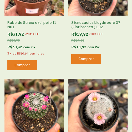
Rabo de Sereia azul pote 11 -
Stenocactus Lloydii pote 07
N01
(Flor branca ) L02
R$31,92
R$19,92
-
20
%
OFF
-
20
%
OFF
R$39,90
R$24,90
R$30,32
R$18,92
com
Pix
com
Pix
3
x
de
R$10,64
sem juros