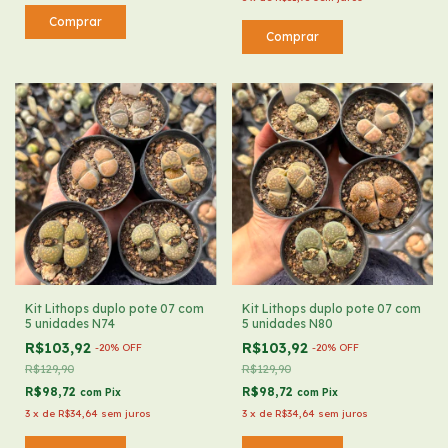
Kit Lithops duplo pote 07 com
Kit Lithops duplo pote 07 com
5 unidades N74
5 unidades N80
R$103,92
R$103,92
-
20
%
OFF
-
20
%
OFF
R$129,90
R$129,90
R$98,72
R$98,72
com
Pix
com
Pix
3
x
de
R$34,64
sem juros
3
x
de
R$34,64
sem juros