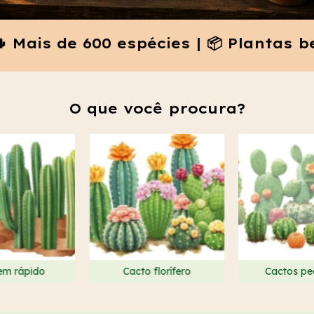
600 espécies | 📦 Plantas bem embala
O que você procura?
em rápido
Cacto florífero
Cactos p