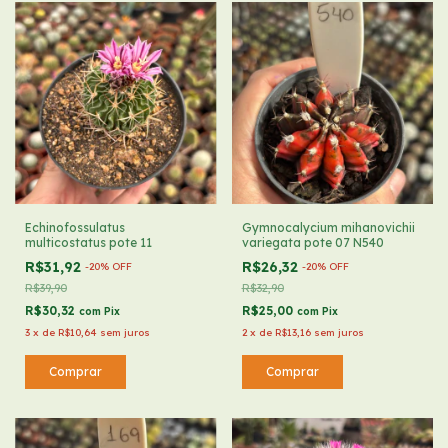
Echinofossulatus
Gymnocalycium mihanovichii
multicostatus pote 11
variegata pote 07 N540
R$31,92
R$26,32
-
20
%
OFF
-
20
%
OFF
R$39,90
R$32,90
R$30,32
R$25,00
com
Pix
com
Pix
3
x
de
R$10,64
sem juros
2
x
de
R$13,16
sem juros