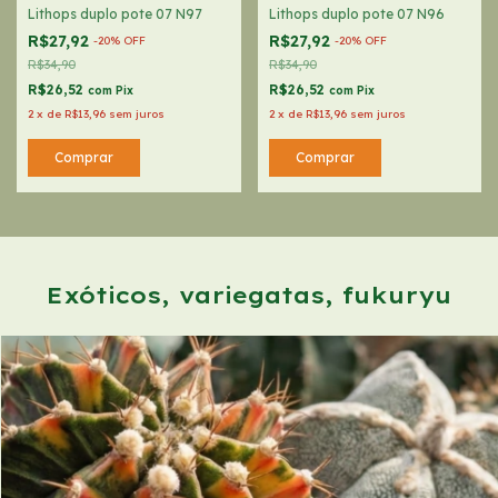
Lithops duplo pote 07 N97
Lithops duplo pote 07 N96
R$27,92
R$27,92
-
20
%
OFF
-
20
%
OFF
R$34,90
R$34,90
R$26,52
R$26,52
com
Pix
com
Pix
2
x
de
R$13,96
sem juros
2
x
de
R$13,96
sem juros
Exóticos, variegatas, fukuryu