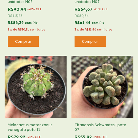
unidades N08
unidades N07
R$90,94
R$64,67
-
20
%
OFF
-
20
%
OFF
R$113,68
R$80,84
R$86,39
R$61,44
com
Pix
com
Pix
3
x
de
R$30,31
sem juros
3
x
de
R$21,56
sem juros
Melocactus matanzanus
Titanopsis Schwantesii pote
variegata pote 11
07
R$79,92
R$55,92
-
20
%
OFF
-
20
%
OFF