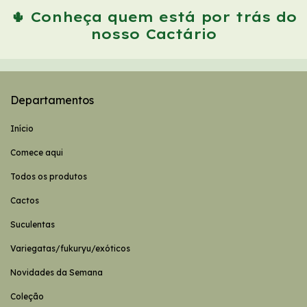
🌵 Conheça quem está por trás do
nosso Cactário
Departamentos
Início
Comece aqui
Todos os produtos
Cactos
Suculentas
Variegatas/fukuryu/exóticos
Novidades da Semana
Coleção