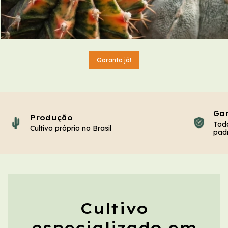
Garanta já!
Gar
Produção
Toda
Cultivo próprio no Brasil
pad
Cultivo
especializado em