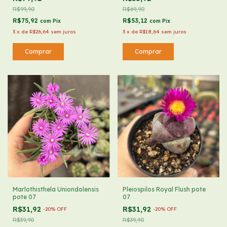
R$99,90
R$69,90
R$75,92
R$53,12
com
Pix
com
Pix
3
x
de
R$26,64
sem juros
3
x
de
R$18,64
sem juros
Marlothisthela Uniondolensis
Pleiospilos Royal Flush pote
pote 07
07
R$31,92
R$31,92
-
20
%
OFF
-
20
%
OFF
R$39,90
R$39,90