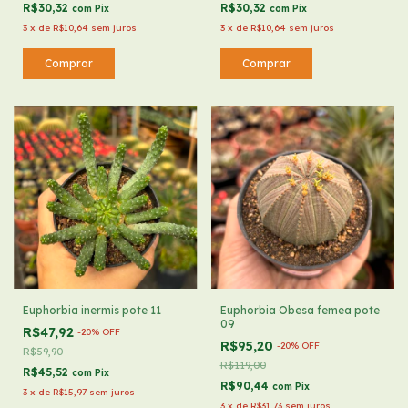
R$30,32
R$30,32
com
Pix
com
Pix
3
x
de
R$10,64
sem juros
3
x
de
R$10,64
sem juros
Euphorbia inermis pote 11
Euphorbia Obesa femea pote
09
R$47,92
-
20
%
OFF
R$95,20
-
20
%
OFF
R$59,90
R$119,00
R$45,52
com
Pix
R$90,44
com
Pix
3
x
de
R$15,97
sem juros
3
x
de
R$31,73
sem juros