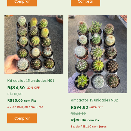
Kit cactos 15 unidades N01
R$94,80
-
20
%
OFF
R$118,50
Kit cactos 15 unidades N02
R$90,06
com
Pix
R$94,80
3
x
de
R$31,60
sem juros
-
20
%
OFF
R$118,50
R$90,06
com
Pix
3
x
de
R$31,60
sem juros