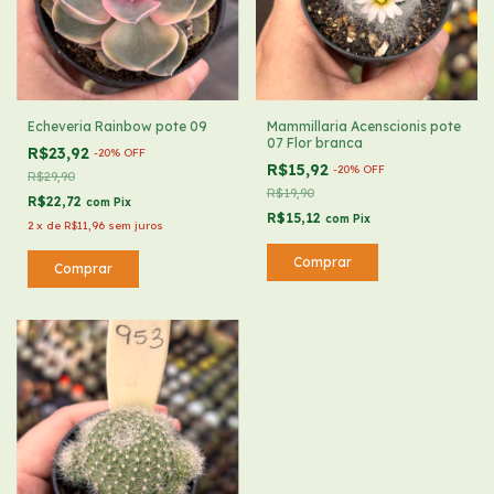
Echeveria Rainbow pote 09
Mammillaria Acenscionis pote
07 Flor branca
R$23,92
-
20
%
OFF
R$15,92
-
20
%
OFF
R$29,90
R$19,90
R$22,72
com
Pix
R$15,12
com
Pix
2
x
de
R$11,96
sem juros