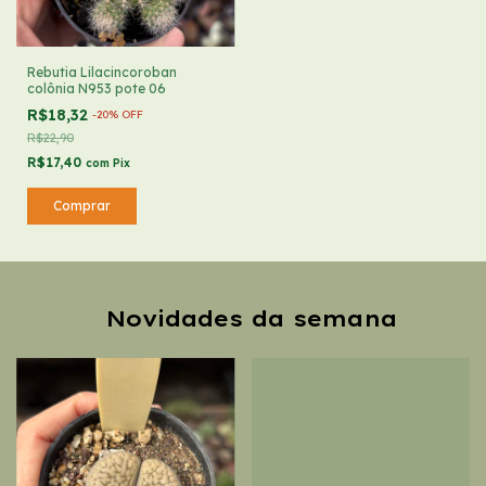
Rebutia Lilacincoroban
colônia N953 pote 06
R$18,32
-
20
%
OFF
R$22,90
R$17,40
com
Pix
Novidades da semana