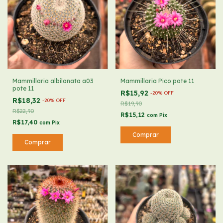
Mammillaria albilanata a03
Mammillaria Pico pote 11
pote 11
R$15,92
-
20
%
OFF
R$18,32
-
20
%
OFF
R$19,90
R$22,90
R$15,12
com
Pix
R$17,40
com
Pix