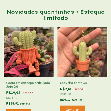
Novidades quentinhas • Estoque
limitado
Cacto em cachepô articulado
Chaveiro cacto 3D
Jota Dê
R$9,60
-
20
%
OFF
R$19,92
-
20
%
OFF
R$12,00
R$24,90
R$9,12
com
Pix
R$18,92
com
Pix