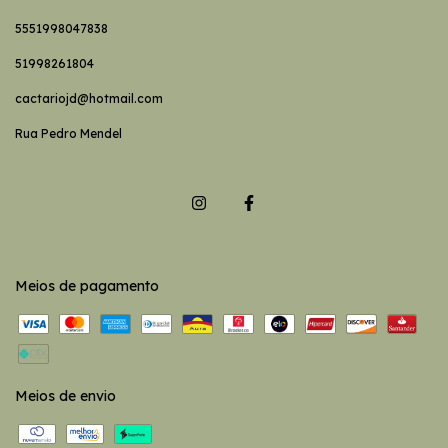
5551998047838
51998261804
cactariojd@hotmail.com
Rua Pedro Mendel
Meios de pagamento
Meios de envio